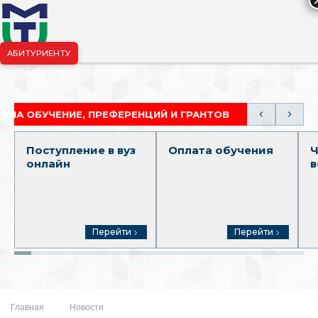
АБИТУРИЕНТУ
риёмная комиссия:
+7-904-265-99-88
|
pk.penza@mgutm.ru
УЧЕНИЕ, ПРЕФЕРЕНЦИЙ И ГРАНТОВ
АКАДЕМИЧЕСК
Поступление в вуз
Оплата обучения
Ч
онлайн
в
Перейти
Перейти
Главная
Новости