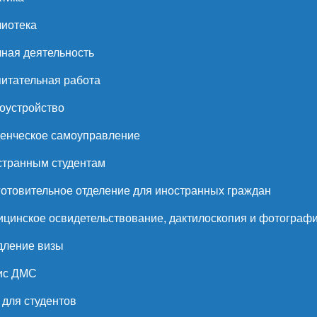
иотека
ная деятельность
итательная работа
оустройство
енческое самоуправление
странным студентам
отовительное отделение для иностранных граждан
цинское освидетельствование, дактилоскопия и фотограф
дление визы
ис ДМС
для студентов