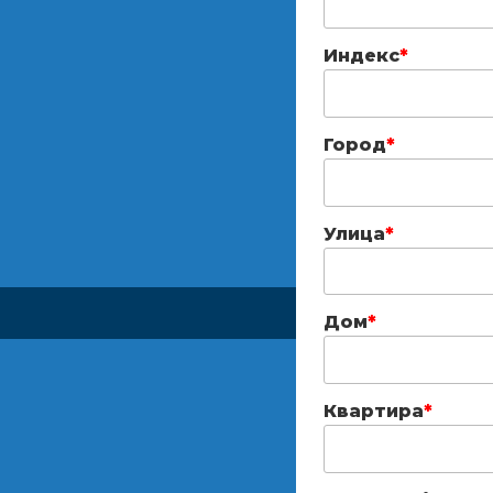
Индекс
*
Город
*
Улица
*
Дом
*
Квартира
*