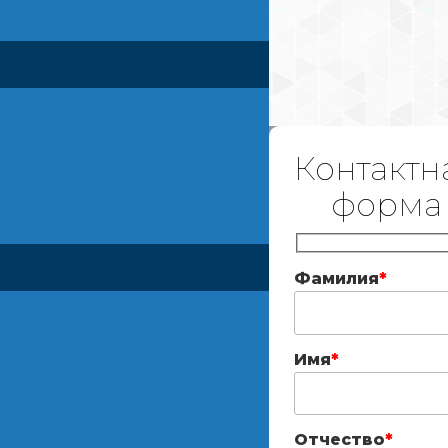
Контактн
форма
Фамилия
*
Имя
*
Отчество
*