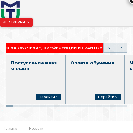
АБИТУРИЕНТУ
риёмная комиссия:
+7-904-265-99-88
|
pk.penza@mgutm.ru
ОБУЧЕНИЕ, ПРЕФЕРЕНЦИЙ И ГРАНТОВ
АКАДЕМИЧ
Поступление в вуз
Оплата обучения
Ч
онлайн
в
Перейти
Перейти
Главная
Новости