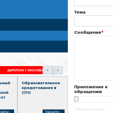
Тема
Сообщение
*
ПОЛНЫЙ ОБРАЗОВАТЕЛЬНЫЙ ТРЕК (СПО-ВО)
ьный
Образовательное
Среднее
Приложение к
кредитование в
профессионально
обращению
нной
СПО
образование
 от
Обращение может
рейти
Перейти
Перейти