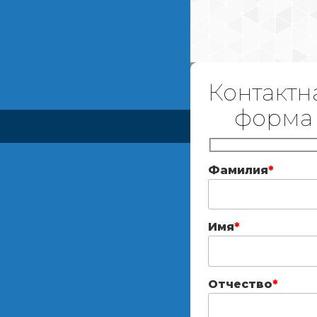
Контактн
форма
Фамилия
*
Имя
*
Отчество
*