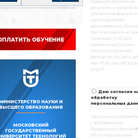
содержать вложенные
документы и материалы
электронной форме в в
одного файла без
архивирования. Разме
файла вложения не мо
превышать 5 мб. Для
ОПЛАТИТЬ ОБУЧЕНИЕ
вложений допустимы
следующие форматы
файлов: txt, doc, docx, pp
xlsx, rtf, xls, ppt, pdf, jpg 
png, tif
Даю согласие н
обработку
МИНИСТЕРСТВО НАУКИ И
персональных дан
ВЫСШЕГО ОБРАЗОВАНИЯ
Настоящим, в соответст
с требованиями
МОСКОВСКИЙ
Федерального Закона №
ГОСУДАРСТВЕННЫЙ
ФЗ «О персональных
НИВЕРСИТЕТ ТЕХНОЛОГИЙ