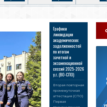
Графики
ликвидации
академических
задолженностей
по итогам
зачетной и
экзаменационной
сессий 2025-2026
у.г. (ВО-СПО)
Вторая повторная
промежуточная
аттестация (СПО)
Первая
У