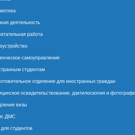
иотека
ная деятельность
итательная работа
оустройство
енческое самоуправление
странным студентам
отовительное отделение для иностранных граждан
цинское освидетельствование, дактилоскопия и фотограф
дление визы
ис ДМС
для студентов