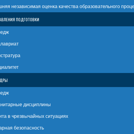
няя независимая оценка качества образовательного проц
АВЛЕНИЯ ПОДГОТОВКИ
ледж
алавриат
стратура
циалитет
ЕДРЫ
ледж
анитарные дисциплины
та в чрезвычайных ситуациях
рная безопасность