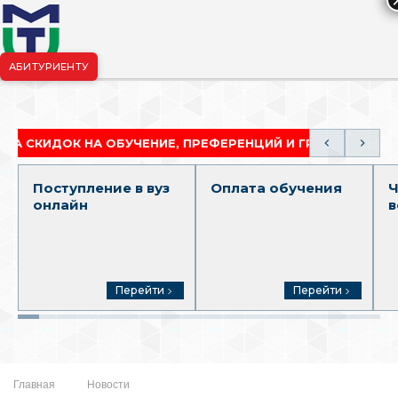
АБИТУРИЕНТУ
риёмная комиссия:
+7-904-265-99-88
|
pk.penza@mgutm.ru
ДОК НА ОБУЧЕНИЕ, ПРЕФЕРЕНЦИЙ И ГРАНТОВ
АК
Поступление в вуз
Оплата обучения
Ч
онлайн
в
Перейти
Перейти
Главная
Новости