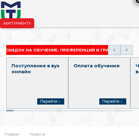
АБИТУРИЕНТУ
риёмная комиссия:
+7-904-265-99-88
|
pk.penza@mgutm.ru
ОК НА ОБУЧЕНИЕ, ПРЕФЕРЕНЦИЙ И ГРАНТОВ
АКА
Поступление в вуз
Оплата обучения
Ч
онлайн
в
Перейти
Перейти
Главная
Новости