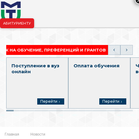
АБИТУРИЕНТУ
риёмная комиссия:
+7-904-265-99-88
|
pk.penza@mgutm.ru
ЧЕНИЕ, ПРЕФЕРЕНЦИЙ И ГРАНТОВ
АКАДЕМИЧЕСКА
Поступление в вуз
Оплата обучения
Ч
онлайн
в
Перейти
Перейти
Главная
Новости