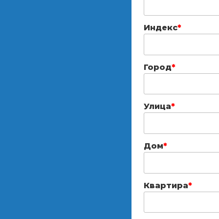
Индекс
*
Город
*
Улица
*
Дом
*
Квартира
*