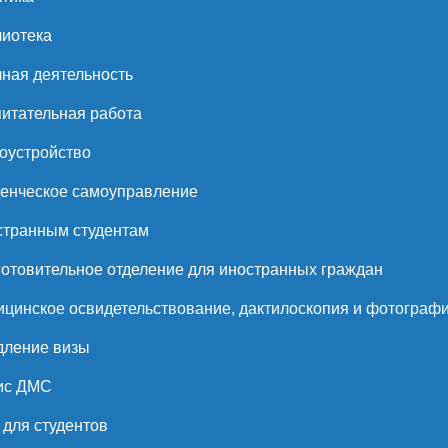
иотека
ная деятельность
итательная работа
оустройство
енческое самоуправление
странным студентам
отовительное отделение для иностранных граждан
цинское освидетельствование, дактилоскопия и фотограф
дление визы
ис ДМС
для студентов