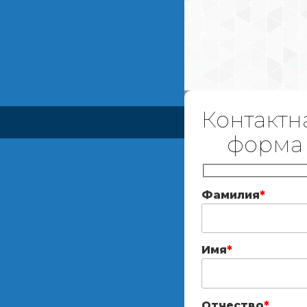
Контактн
форма
Фамилия
*
Имя
*
Отчество
*