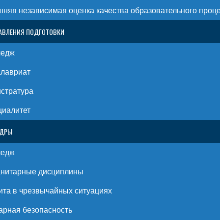
няя независимая оценка качества образовательного проц
АВЛЕНИЯ ПОДГОТОВКИ
ледж
алавриат
стратура
циалитет
ЕДРЫ
ледж
анитарные дисциплины
та в чрезвычайных ситуациях
рная безопасность