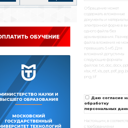
Обращение может
содержать вложенные
документы и материалы
электронной форме в в
одного файла без
ОПЛАТИТЬ ОБУЧЕНИЕ
архивирования. Разме
файла вложения не мо
превышать 5 мб. Для
вложений допустимы
следующие форматы
файлов: txt, doc, docx, pp
xlsx, rtf, xls, ppt, pdf, jpg 
png, tif
МИНИСТЕРСТВО НАУКИ И
Даю согласие н
ВЫСШЕГО ОБРАЗОВАНИЯ
обработку
персональных дан
МОСКОВСКИЙ
Настоящим, в соответст
ГОСУДАРСТВЕННЫЙ
НИВЕРСИТЕТ ТЕХНОЛОГИЙ
с требованиями