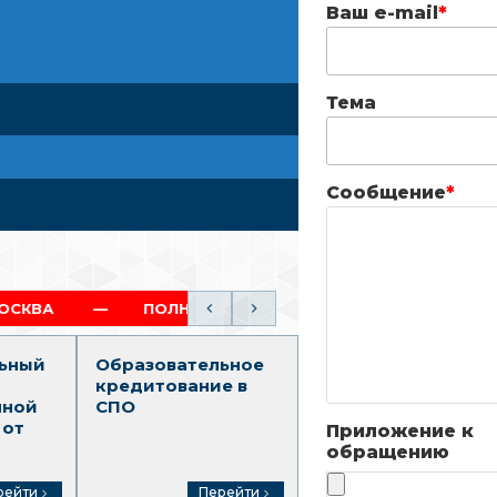
Ваш e-mail
*
Тема
Сообщение
*
ПОЛНЫЙ ОБРАЗОВАТЕЛЬНЫЙ ТРЕК (СПО-ВО)
ГАР
ьный
Образовательное
Среднее
кредитование в
профессионально
нной
СПО
образование
 от
Приложение к
обращению
рейти
Перейти
Перейти