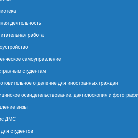
иотека
ная деятельность
итательная работа
оустройство
енческое самоуправление
странным студентам
отовительное отделение для иностранных граждан
цинское освидетельствование, дактилоскопия и фотограф
дление визы
ис ДМС
для студентов