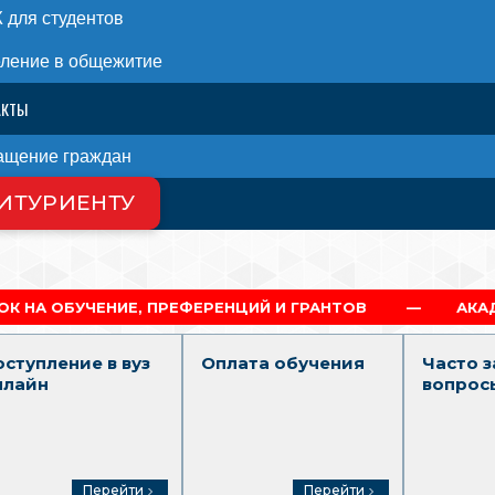
для студентов
ление в общежитие
АКТЫ
ащение граждан
ИТУРИЕНТУ
 НАС
 ПРЕФЕРЕНЦИЙ И ГРАНТОВ
АКАДЕМИЧЕСКАЯ И С
оступление в вуз
Оплата обучения
Часто 
нлайн
вопрос
Перейти
Перейти