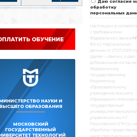
Даю согласие н
обработку
персональных дан
Настоящим, в соответст
с требованиями
Федерального Закона №
ОПЛАТИТЬ ОБУЧЕНИЕ
ФЗ «О персональных
данных» от 27.07.2006 г
(далее – «Закон»), я даю
добровольное согласие
Федеральному
государственному
бюджетному
образовательному
учреждению высшего
образования «Московс
МИНИСТЕРСТВО НАУКИ И
государственный
ВЫСШЕГО ОБРАЗОВАНИЯ
университет технологий
управления им. К.Г.
Разумовского (ПКУ)», на
МОСКОВСКИЙ
ГОСУДАРСТВЕННЫЙ
обработку предоставле
НИВЕРСИТЕТ ТЕХНОЛОГИЙ
мною персональных да