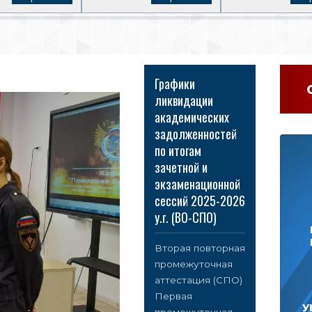
Графики
ликвидации
академических
задолженностей
по итогам
зачетной и
экзаменационной
сессий 2025-2026
у.г. (ВО-СПО)
Вторая повторная
промежуточная
аттестация (СПО)
Первая
У