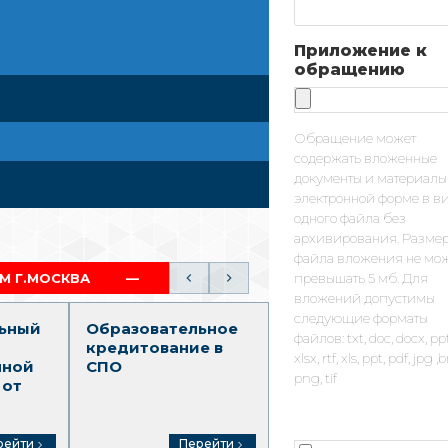
Приложение к
обращению
Обращение может
содержать вложенные
документы и материалы
электронной форме в в
одного файла без
архивирования. Разме
файла вложения не мо
ПОЛНЫЙ ОБРАЗОВАТЕЛЬНЫЙ ТРЕК (СПО-ВО)
превышать 5 мб. Для
вложений допустимы
следующие форматы
ьный
Образовательное
Среднее
файлов: txt, doc, docx, pp
кредитование в
профессионально
xlsx, rtf, xls, ppt, pdf, jpg 
нной
СПО
образование
png, tif
 от
рейти
Перейти
Перейти