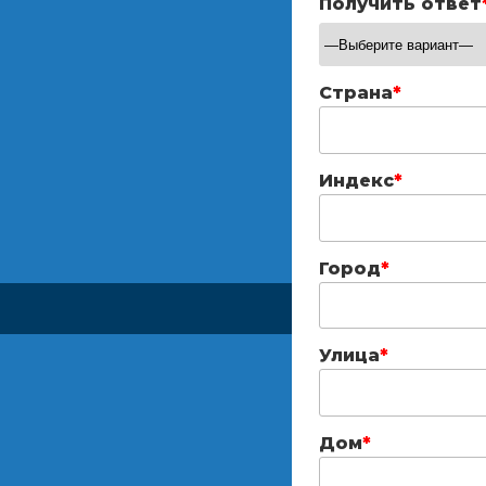
Получить ответ
Страна
*
Индекс
*
Город
*
Улица
*
Дом
*