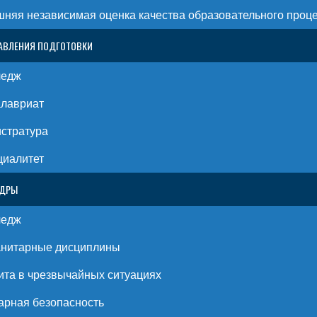
няя независимая оценка качества образовательного проц
АВЛЕНИЯ ПОДГОТОВКИ
ледж
алавриат
стратура
циалитет
ЕДРЫ
ледж
анитарные дисциплины
та в чрезвычайных ситуациях
рная безопасность