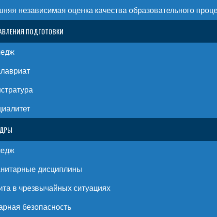
няя независимая оценка качества образовательного проц
АВЛЕНИЯ ПОДГОТОВКИ
ледж
алавриат
стратура
циалитет
ЕДРЫ
ледж
анитарные дисциплины
та в чрезвычайных ситуациях
рная безопасность