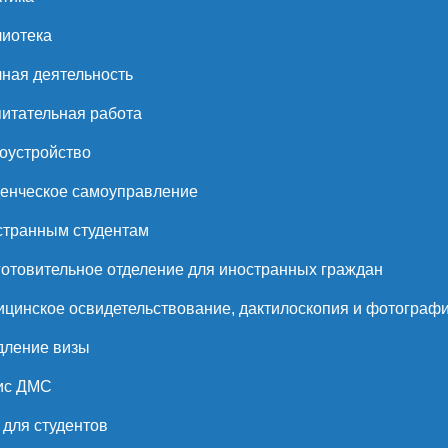
иотека
ная деятельность
итательная работа
оустройство
енческое самоуправление
странным студентам
отовительное отделение для иностранных граждан
цинское освидетельствование, дактилоскопия и фотограф
дление визы
ис ДМС
для студентов