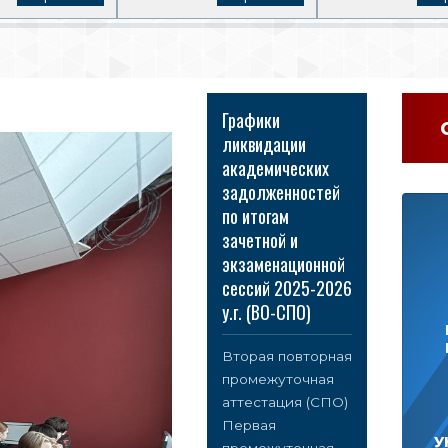
Графики
ликвидации
академических
задолженностей
по итогам
зачетной и
экзаменационной
сессий 2025-2026
у.г. (ВО-СПО)
Вторая повторная
промежуточная
аттестация (СПО)
Первая
У