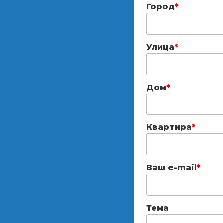
Город
*
Улица
*
Дом
*
Квартира
*
Ваш e-mail
*
Тема