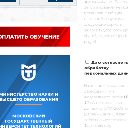
архивирования. Разме
файла вложения не мо
превышать 5 мб. Для
вложений допустимы
следующие форматы
файлов: txt, doc, docx, pp
xlsx, rtf, xls, ppt, pdf, jpg 
ОПЛАТИТЬ ОБУЧЕНИЕ
png, tif
Даю согласие н
обработку
персональных дан
Настоящим, в соответст
с требованиями
МИНИСТЕРСТВО НАУКИ И
Федерального Закона №
ВЫСШЕГО ОБРАЗОВАНИЯ
ФЗ «О персональных
данных» от 27.07.2006 г
(далее – «Закон»), я даю
МОСКОВСКИЙ
добровольное согласие
ГОСУДАРСТВЕННЫЙ
Федеральному
НИВЕРСИТЕТ ТЕХНОЛОГИЙ