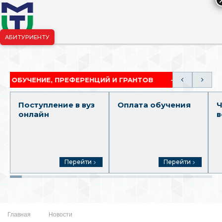
АБИТУРИЕНТУ
риёмная комиссия:
+7-904-265-99-88
|
pk.penza@mgutm.ru
ЧЕНИЕ, ПРЕФЕРЕНЦИЙ И ГРАНТОВ
АКАДЕМИЧЕСКА
Поступление в вуз
Оплата обучения
Ч
онлайн
в
Перейти
Перейти
Главная
Новости