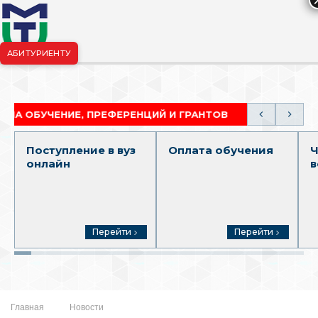
АБИТУРИЕНТУ
риёмная комиссия:
+7-904-265-99-88
|
pk.penza@mgutm.ru
ЧЕНИЕ, ПРЕФЕРЕНЦИЙ И ГРАНТОВ
АКАДЕМИЧЕСК
Поступление в вуз
Оплата обучения
Ч
онлайн
в
Перейти
Перейти
Главная
Новости