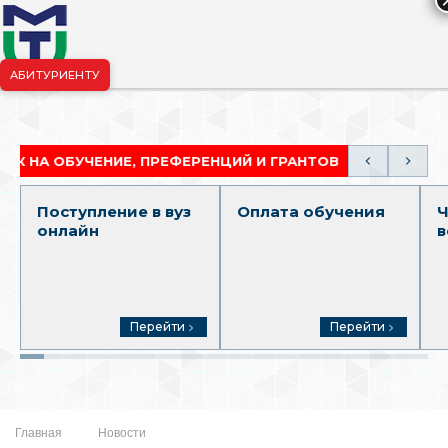
АБИТУРИЕНТУ
риёмная комиссия:
+7-904-265-99-88
|
pk.penza@mgutm.ru
ОБУЧЕНИЕ, ПРЕФЕРЕНЦИЙ И ГРАНТОВ
АКАДЕМИЧЕ
Поступление в вуз
Оплата обучения
Ч
онлайн
в
Перейти
Перейти
Главная
Новости