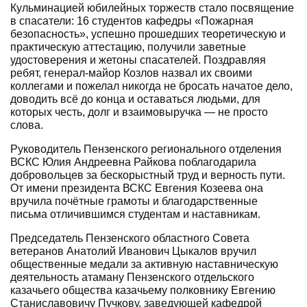
Кульминацией юбилейных торжеств стало посвящение
в спасатели: 16 студентов кафедры «Пожарная
безопасность», успешно прошедших теоретическую и
практическую аттестацию, получили заветные
удостоверения и жетоны спасателей. Поздравляя
ребят, генерал-майор Козлов назвал их своими
коллегами и пожелал никогда не бросать начатое дело,
доводить всё до конца и оставаться людьми, для
которых честь, долг и взаимовыручка — не просто
слова.
Руководитель Пензенского регионального отделения
ВСКС Юлия Андреевна Райкова поблагодарила
добровольцев за бескорыстный труд и верность пути.
От имени президента ВСКС Евгения Козеева она
вручила почётные грамоты и благодарственные
письма отличившимся студентам и наставникам.
Председатель Пензенского областного Совета
ветеранов Анатолий Иванович Цыкалов вручил
общественные медали за активную наставническую
деятельность атаману Пензенского отдельского
казачьего общества казачьему полковнику Евгению
Станиславовичу Пучкову, заведующей кафедрой