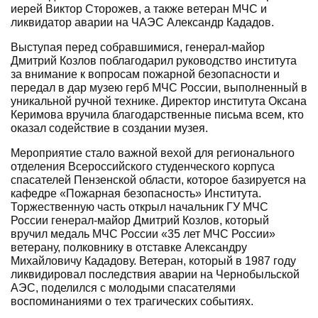
иерей Виктор Сторожев, а также ветеран МЧС и
ликвидатор аварии на ЧАЭС Александр Кададов.
Выступая перед собравшимися, генерал-майор
Дмитрий Козлов поблагодарил руководство института
за внимание к вопросам пожарной безопасности и
передал в дар музею герб МЧС России, выполненный в
уникальной ручной технике. Директор института Оксана
Керимова вручила благодарственные письма всем, кто
оказал содействие в создании музея.
Мероприятие стало важной вехой для регионального
отделения Всероссийского студенческого корпуса
спасателей Пензенской области, которое базируется на
кафедре «Пожарная безопасность» Института.
Торжественную часть открыл начальник ГУ МЧС
России генерал-майор Дмитрий Козлов, который
вручил медаль МЧС России «35 лет МЧС России»
ветерану, полковнику в отставке Александру
Михайловичу Кададову. Ветеран, который в 1987 году
ликвидировал последствия аварии на Чернобыльской
АЭС, поделился с молодыми спасателями
воспоминаниями о тех трагических событиях.