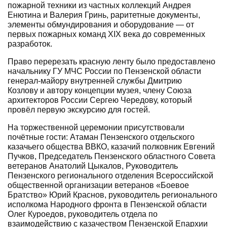
пожарной техники из частных коллекций Андрея
Енютина и Валерия Гринь, раритетные документы,
элементы обмундирования и оборудование — от
первых пожарных команд XIX века до современных
разработок.
Право перерезать красную ленту было предоставлено
начальнику ГУ МЧС России по Пензенской области
генерал-майору внутренней службы Дмитрию
Козлову и автору концепции музея, члену Союза
архитекторов России Сергею Чередову, который
провёл первую экскурсию для гостей.
На торжественной церемонии присутствовали
почётные гости: Атаман Пензенского отдельского
казачьего общества ВВКО, казачий полковник Евгений
Пучков, Председатель Пензенского областного Совета
ветеранов Анатолий Цыкалов, Руководитель
Пензенского регионального отделения Всероссийской
общественной организации ветеранов «Боевое
Братство» Юрий Краснов, руководитель регионального
исполкома Народного фронта в Пензенской области
Олег Куроедов, руководитель отдела по
взаимодействию с казачеством Пензенской Епархии