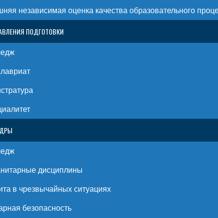
няя независимая оценка качества образовательного проц
АВЛЕНИЯ ПОДГОТОВКИ
ледж
алавриат
стратура
циалитет
ЕДРЫ
ледж
анитарные дисциплины
та в чрезвычайных ситуациях
рная безопасность