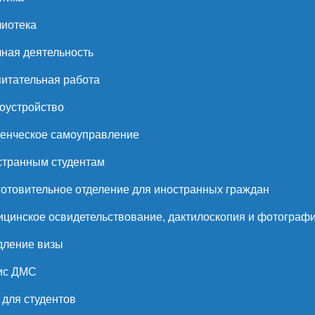
иотека
ная деятельность
итательная работа
оустройство
енческое самоуправление
странным студентам
отовительное отделение для иностранных граждан
цинское освидетельствование, дактилоскопия и фотограф
дление визы
ис ДМС
для студентов