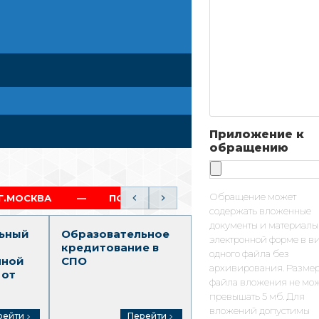
Приложение к
обращению
Обращение может
ПОЛНЫЙ ОБРАЗОВАТЕЛЬНЫЙ ТРЕК (СПО-ВО)
содержать вложенные
документы и материалы
ьный
Образовательное
Среднее
электронной форме в в
кредитование в
профессионально
одного файла без
нной
СПО
образование
архивирования. Разме
 от
файла вложения не мо
превышать 5 мб. Для
вложений допустимы
рейти
Перейти
Перейти