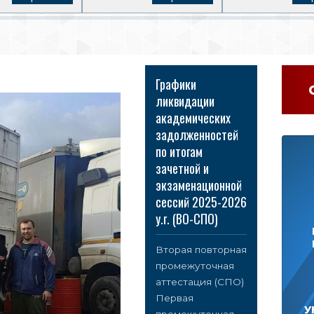
Графики
ликвидации
академических
задолженностей
по итогам
зачетной и
экзаменационной
сессий 2025-2026
у.г. (ВО-СПО)
Вторая повторная
промежуточная
аттестация (СПО)
Первая
У