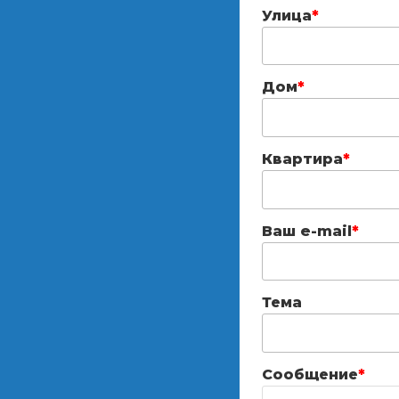
Улица
*
Дом
*
Квартира
*
Ваш e-mail
*
Тема
Сообщение
*