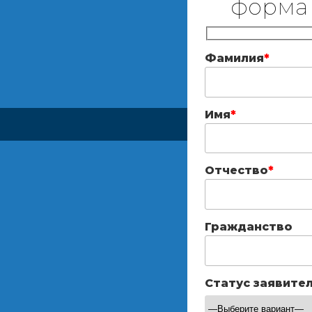
форма
Фамилия
*
Имя
*
Отчество
*
Гражданство
Статус заявите