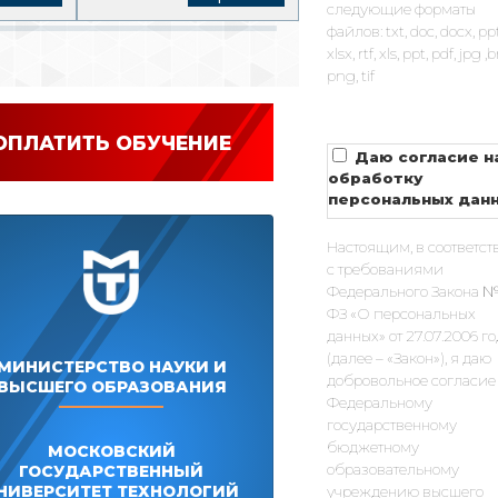
следующие форматы
файлов: txt, doc, docx, pp
xlsx, rtf, xls, ppt, pdf, jpg 
png, tif
ОПЛАТИТЬ ОБУЧЕНИЕ
Даю согласие н
обработку
персональных дан
Настоящим, в соответст
с требованиями
Федерального Закона №
ФЗ «О персональных
данных» от 27.07.2006 г
(далее – «Закон»), я даю
МИНИСТЕРСТВО НАУКИ И
добровольное согласие
ВЫСШЕГО ОБРАЗОВАНИЯ
Федеральному
государственному
бюджетному
МОСКОВСКИЙ
образовательному
ГОСУДАРСТВЕННЫЙ
НИВЕРСИТЕТ ТЕХНОЛОГИЙ
учреждению высшего