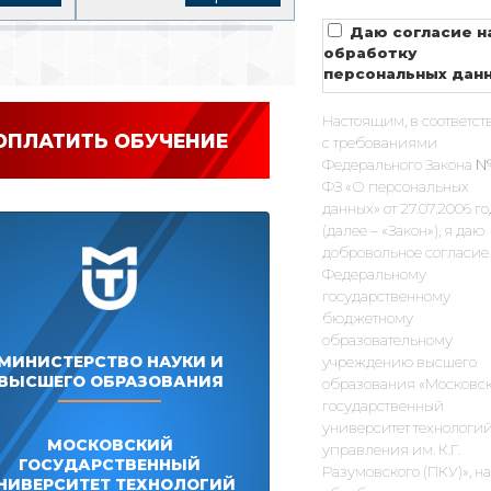
Даю согласие н
обработку
персональных дан
Настоящим, в соответст
ОПЛАТИТЬ ОБУЧЕНИЕ
с требованиями
Федерального Закона №
ФЗ «О персональных
данных» от 27.07.2006 г
(далее – «Закон»), я даю
добровольное согласие
Федеральному
государственному
бюджетному
образовательному
МИНИСТЕРСТВО НАУКИ И
учреждению высшего
ВЫСШЕГО ОБРАЗОВАНИЯ
образования «Московс
государственный
университет технологий
МОСКОВСКИЙ
управления им. К.Г.
ГОСУДАРСТВЕННЫЙ
Разумовского (ПКУ)», на
НИВЕРСИТЕТ ТЕХНОЛОГИЙ