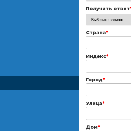
Получить ответ
Страна
*
Индекс
*
Город
*
Улица
*
Дом
*