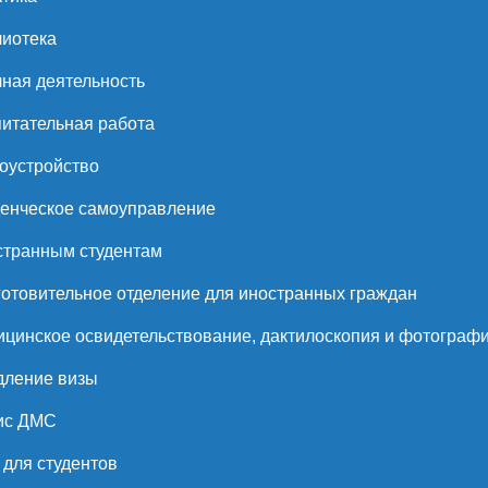
иотека
ная деятельность
итательная работа
оустройство
енческое самоуправление
странным студентам
отовительное отделение для иностранных граждан
цинское освидетельствование, дактилоскопия и фотограф
дление визы
ис ДМС
для студентов