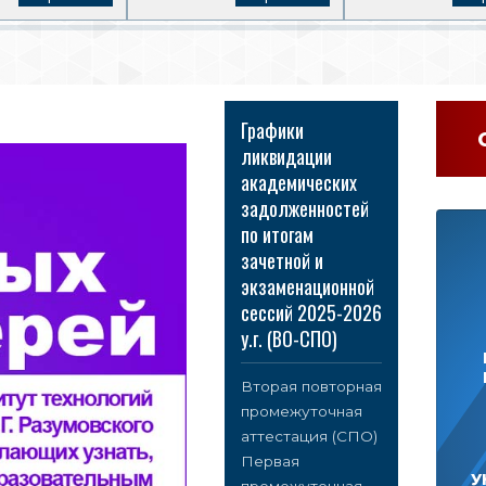
Графики
ликвидации
академических
задолженностей
по итогам
зачетной и
экзаменационной
сессий 2025-2026
у.г. (ВО-СПО)
Вторая повторная
промежуточная
аттестация (СПО)
Первая
У