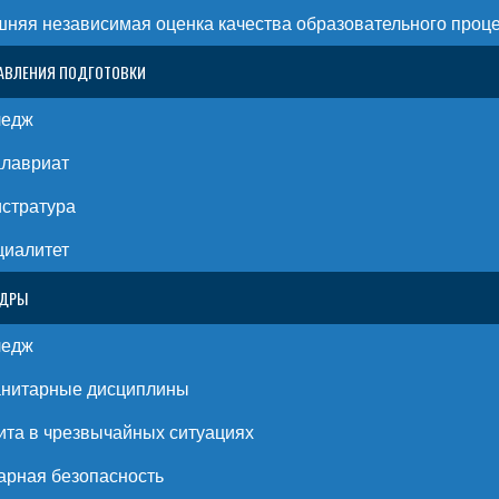
няя независимая оценка качества образовательного проц
АВЛЕНИЯ ПОДГОТОВКИ
ледж
алавриат
стратура
циалитет
ЕДРЫ
ледж
анитарные дисциплины
та в чрезвычайных ситуациях
рная безопасность