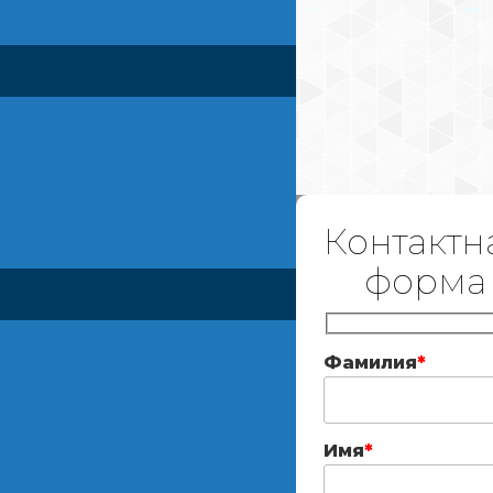
Контактн
форма
Фамилия
*
Имя
*