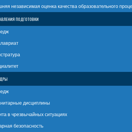
няя независимая оценка качества образовательного проц
АВЛЕНИЯ ПОДГОТОВКИ
ледж
алавриат
стратура
циалитет
ЕДРЫ
ледж
анитарные дисциплины
та в чрезвычайных ситуациях
рная безопасность