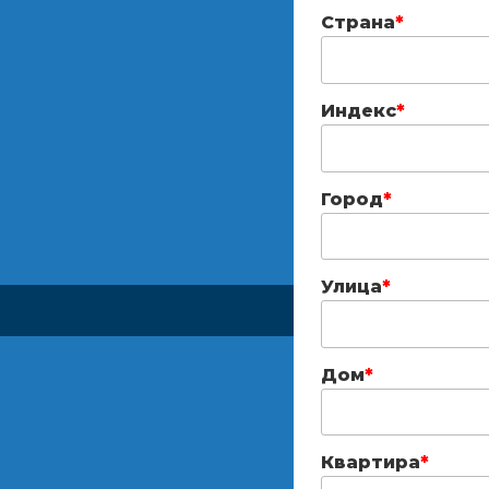
Страна
*
Индекс
*
Город
*
Улица
*
Дом
*
Квартира
*