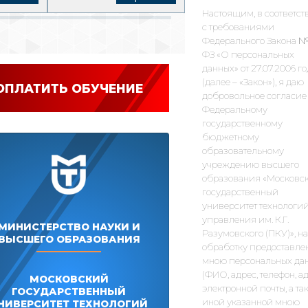
Настоящим, в соответст
с требованиями
Федерального Закона №
ФЗ «О персональных
данных» от 27.07.2006 г
(далее – «Закон»), я даю
ОПЛАТИТЬ ОБУЧЕНИЕ
добровольное согласие
Федеральному
государственному
бюджетному
образовательному
учреждению высшего
образования «Московс
государственный
университет технологий
управления им. К.Г.
МИНИСТЕРСТВО НАУКИ И
Разумовского (ПКУ)», на
ВЫСШЕГО ОБРАЗОВАНИЯ
обработку предоставле
мною персональных да
(ФИО, адрес, телефон, а
МОСКОВСКИЙ
электронной почты, а та
ГОСУДАРСТВЕННЫЙ
иной указанной мною
НИВЕРСИТЕТ ТЕХНОЛОГИЙ