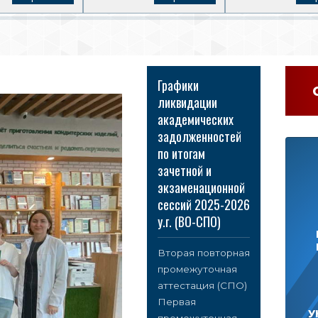
Графики
ликвидации
академических
задолженностей
по итогам
зачетной и
экзаменационной
сессий 2025-2026
у.г. (ВО-СПО)
Вторая повторная
промежуточная
аттестация (СПО)
Первая
У