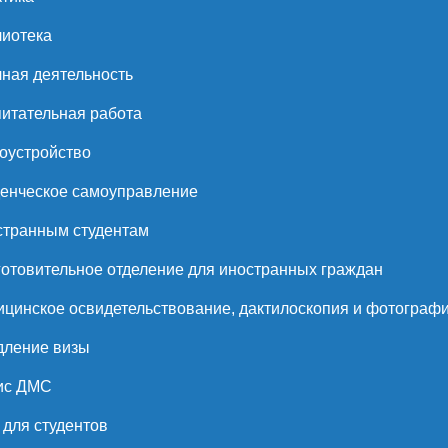
иотека
ная деятельность
итательная работа
оустройство
енческое самоуправление
странным студентам
отовительное отделение для иностранных граждан
цинское освидетельствование, дактилоскопия и фотограф
дление визы
ис ДМС
для студентов