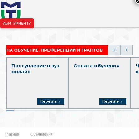
АБИТУРИЕНТУ
риёмная комиссия:
+7-904-265-99-88
|
pk.penza@mgutm.ru
 ОБУЧЕНИЕ, ПРЕФЕРЕНЦИЙ И ГРАНТОВ
АКАДЕМИЧ
Поступление в вуз
Оплата обучения
Ч
онлайн
в
Перейти
Перейти
Главная
Объявления