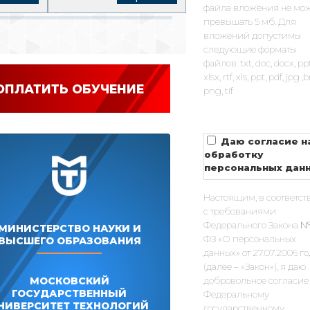
файла вложения не мо
превышать 5 мб. Для
вложений допустимы
следующие форматы
файлов: txt, doc, docx, pp
xlsx, rtf, xls, ppt, pdf, jpg 
ОПЛАТИТЬ ОБУЧЕНИЕ
png, tif
Даю согласие н
обработку
персональных дан
Настоящим, в соответст
с требованиями
Федерального Закона №
МИНИСТЕРСТВО НАУКИ И
ФЗ «О персональных
ВЫСШЕГО ОБРАЗОВАНИЯ
данных» от 27.07.2006 г
(далее – «Закон»), я даю
добровольное согласие
МОСКОВСКИЙ
ГОСУДАРСТВЕННЫЙ
Федеральному
НИВЕРСИТЕТ ТЕХНОЛОГИЙ
государственному