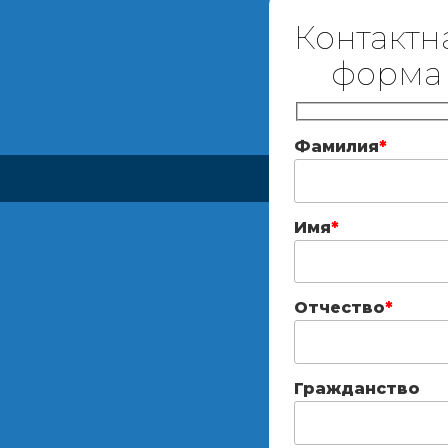
Контактн
форма
Фамилия
*
Имя
*
Отчество
*
Гражданство