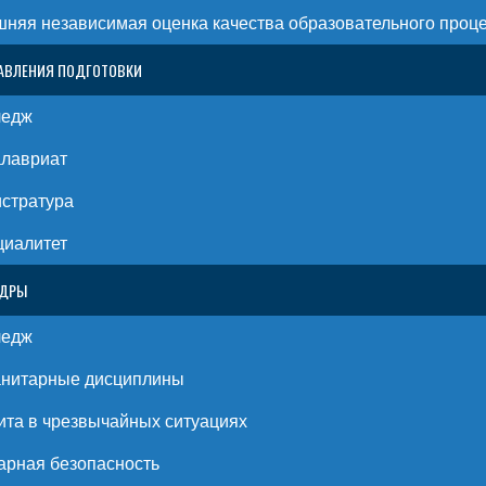
няя независимая оценка качества образовательного проц
АВЛЕНИЯ ПОДГОТОВКИ
ледж
алавриат
стратура
циалитет
ЕДРЫ
ледж
анитарные дисциплины
та в чрезвычайных ситуациях
рная безопасность