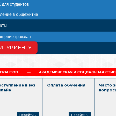
для студентов
ление в общежитие
АКТЫ
ащение граждан
ИТУРИЕНТУ
 НАС
АКАДЕМИЧЕСКАЯ И СОЦИАЛЬНАЯ СТИПЕНДИЯ
оступление в вуз
Оплата обучения
Часто 
нлайн
вопрос
Перейти
Перейти