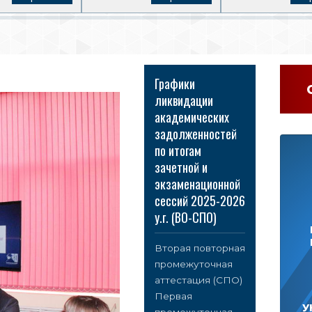
Графики
ликвидации
академических
задолженностей
по итогам
зачетной и
экзаменационной
сессий 2025-2026
у.г. (ВО-СПО)
Вторая повторная
промежуточная
аттестация (СПО)
Первая
У