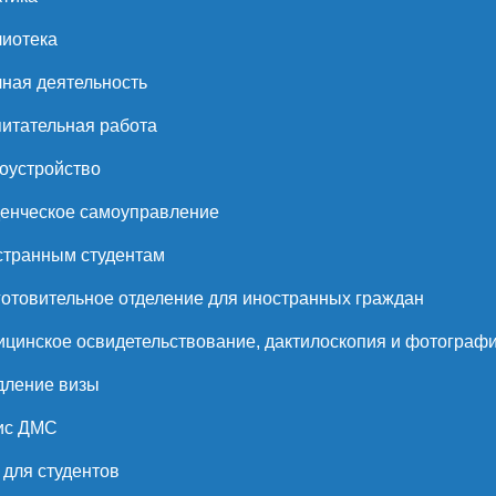
иотека
ная деятельность
итательная работа
оустройство
енческое самоуправление
странным студентам
отовительное отделение для иностранных граждан
цинское освидетельствование, дактилоскопия и фотограф
дление визы
ис ДМС
для студентов