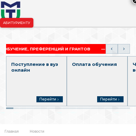
АБИТУРИЕНТУ
риёмная комиссия:
+7-904-265-99-88
|
pk.penza@mgutm.ru
ИЕ, ПРЕФЕРЕНЦИЙ И ГРАНТОВ
АКАДЕМИЧЕСКАЯ 
Поступление в вуз
Оплата обучения
Ч
онлайн
в
Перейти
Перейти
Главная
Новости