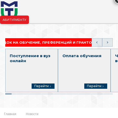
АБИТУРИЕНТУ
риёмная комиссия:
+7-904-265-99-88
|
pk.penza@mgutm.ru
 ОБУЧЕНИЕ, ПРЕФЕРЕНЦИЙ И ГРАНТОВ
АКАДЕМИЧ
Поступление в вуз
Оплата обучения
Ч
онлайн
в
Перейти
Перейти
Главная
Новости