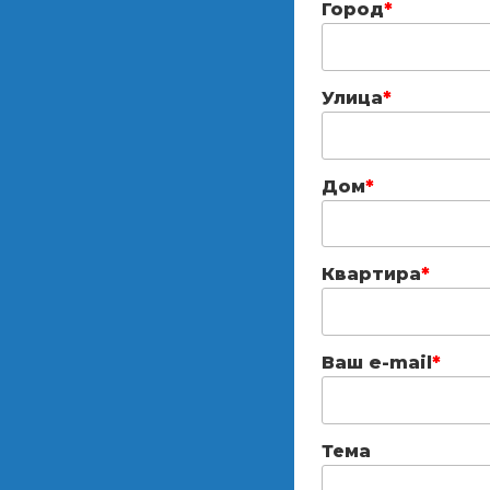
Город
*
Улица
*
Дом
*
Квартира
*
Ваш e-mail
*
Тема