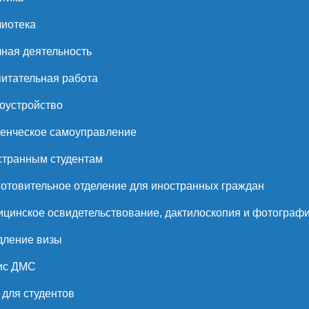
иотека
ная деятельность
итательная работа
оустройство
енческое самоуправление
странным студентам
отовительное отделение для иностранных граждан
цинское освидетельствование, дактилоскопия и фотограф
дление визы
ис ДМС
для студентов