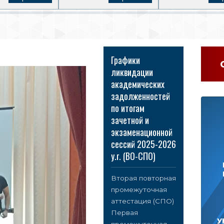
Графики
ликвидации
академических
задолженностей
по итогам
зачетной и
экзаменационной
сессий 2025-2026
у.г. (ВО-СПО)
Вторая повторная
промежуточная
аттестация (СПО)
Первая
У