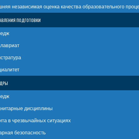
няя независимая оценка качества образовательного проц
АВЛЕНИЯ ПОДГОТОВКИ
ледж
алавриат
стратура
циалитет
ЕДРЫ
ледж
анитарные дисциплины
та в чрезвычайных ситуациях
рная безопасность