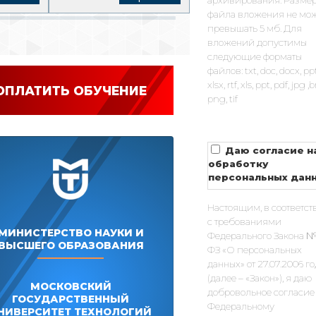
файла вложения не мо
превышать 5 мб. Для
вложений допустимы
следующие форматы
файлов: txt, doc, docx, pp
xlsx, rtf, xls, ppt, pdf, jpg 
ОПЛАТИТЬ ОБУЧЕНИЕ
png, tif
Даю согласие н
обработку
персональных дан
Настоящим, в соответст
с требованиями
МИНИСТЕРСТВО НАУКИ И
Федерального Закона №
ВЫСШЕГО ОБРАЗОВАНИЯ
ФЗ «О персональных
данных» от 27.07.2006 г
(далее – «Закон»), я даю
МОСКОВСКИЙ
добровольное согласие
ГОСУДАРСТВЕННЫЙ
Федеральному
НИВЕРСИТЕТ ТЕХНОЛОГИЙ