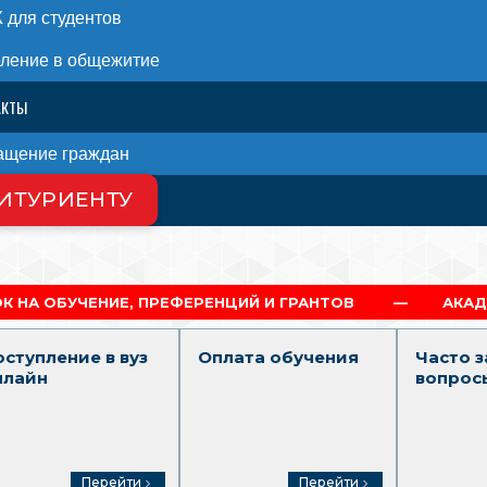
для студентов
ление в общежитие
АКТЫ
ащение граждан
ИТУРИЕНТУ
 НАС
ПРЕФЕРЕНЦИЙ И ГРАНТОВ
АКАДЕМИЧЕСКАЯ И СО
оступление в вуз
Оплата обучения
Часто 
нлайн
вопрос
Перейти
Перейти