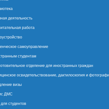
иотека
ная деятельность
итательная работа
оустройство
енческое самоуправление
странным студентам
отовительное отделение для иностранных граждан
цинское освидетельствование, дактилоскопия и фотограф
дление визы
ис ДМС
для студентов