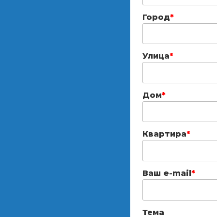
Город
*
Улица
*
Дом
*
Квартира
*
Ваш e-mail
*
Тема