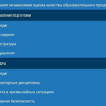
няя независимая оценка качества образовательного проц
АВЛЕНИЯ ПОДГОТОВКИ
ледж
алавриат
стратура
циалитет
ЕДРЫ
ледж
анитарные дисциплины
та в чрезвычайных ситуациях
рная безопасность