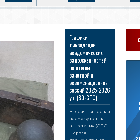
Графики
ликвидации
академических
задолженностей
по итогам
зачетной и
экзаменационной
сессий 2025-2026
у.г. (ВО-СПО)
Вторая повторная
промежуточная
аттестация (СПО)
Первая
У