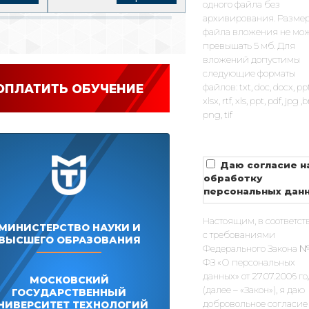
одного файла без
архивирования. Разме
файла вложения не мо
превышать 5 мб. Для
вложений допустимы
следующие форматы
ОПЛАТИТЬ ОБУЧЕНИЕ
файлов: txt, doc, docx, pp
xlsx, rtf, xls, ppt, pdf, jpg 
png, tif
Даю согласие н
обработку
персональных дан
Настоящим, в соответст
МИНИСТЕРСТВО НАУКИ И
с требованиями
ВЫСШЕГО ОБРАЗОВАНИЯ
Федерального Закона №
ФЗ «О персональных
данных» от 27.07.2006 г
МОСКОВСКИЙ
(далее – «Закон»), я даю
ГОСУДАРСТВЕННЫЙ
добровольное согласие
НИВЕРСИТЕТ ТЕХНОЛОГИЙ