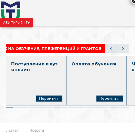
АБИТУРИЕНТУ
риёмная комиссия:
+7-904-265-99-88
|
pk.penza@mgutm.ru
ОБУЧЕНИЕ, ПРЕФЕРЕНЦИЙ И ГРАНТОВ
АКАДЕМИЧ
Поступление в вуз
Оплата обучения
Ч
онлайн
в
Перейти
Перейти
Главная
Новости