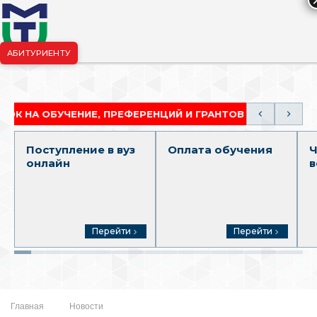
АБИТУРИЕНТУ
риёмная комиссия:
+7-904-265-99-88
|
pk.penza@mgutm.ru
ОБУЧЕНИЕ, ПРЕФЕРЕНЦИЙ И ГРАНТОВ
АКАДЕМИЧ
Поступление в вуз
Оплата обучения
Ч
онлайн
в
Перейти
Перейти
Главная
Новости