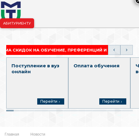
АБИТУРИЕНТУ
риёмная комиссия:
+7-904-265-99-88
|
pk.penza@mgutm.ru
КИДОК НА ОБУЧЕНИЕ, ПРЕФЕРЕНЦИЙ И ГРАНТОВ
Поступление в вуз
Оплата обучения
Ч
онлайн
в
Перейти
Перейти
Главная
Новости