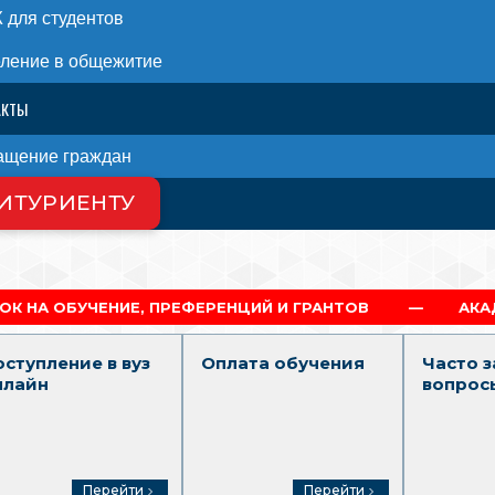
для студентов
ление в общежитие
АКТЫ
ащение граждан
ИТУРИЕНТУ
 НАС
 ПРЕФЕРЕНЦИЙ И ГРАНТОВ
АКАДЕМИЧЕСКАЯ И С
оступление в вуз
Оплата обучения
Часто 
нлайн
вопрос
Перейти
Перейти