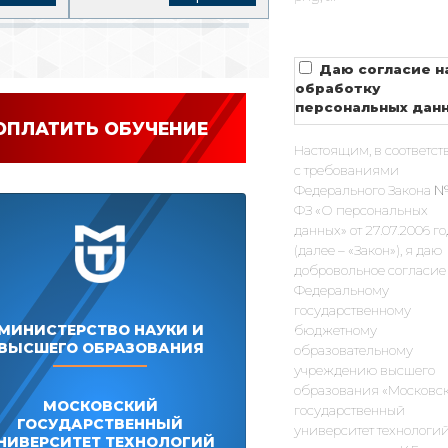
Даю согласие н
обработку
персональных дан
ОПЛАТИТЬ ОБУЧЕНИЕ
Настоящим, в соответст
с требованиями
Федерального Закона №
ФЗ «О персональных
данных» от 27.07.2006 г
(далее – «Закон»), я даю
добровольное согласие
Федеральному
государственному
МИНИСТЕРСТВО НАУКИ И
бюджетному
ВЫСШЕГО ОБРАЗОВАНИЯ
образовательному
учреждению высшего
образования «Московс
МОСКОВСКИЙ
государственный
ГОСУДАРСТВЕННЫЙ
университет технологий
НИВЕРСИТЕТ ТЕХНОЛОГИЙ