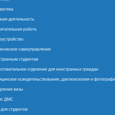
иотека
ная деятельность
итательная работа
оустройство
енческое самоуправление
странным студентам
отовительное отделение для иностранных граждан
цинское освидетельствование, дактилоскопия и фотограф
дление визы
ис ДМС
для студентов