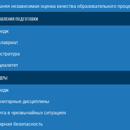
няя независимая оценка качества образовательного проц
АВЛЕНИЯ ПОДГОТОВКИ
ледж
алавриат
стратура
циалитет
ЕДРЫ
ледж
анитарные дисциплины
та в чрезвычайных ситуациях
рная безопасность