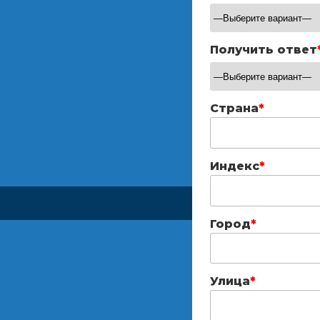
Получить ответ
Страна
*
Индекс
*
Город
*
Улица
*