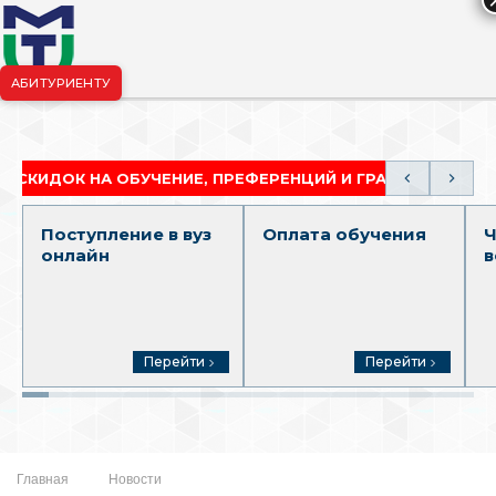
АБИТУРИЕНТУ
риёмная комиссия:
+7-904-265-99-88
|
pk.penza@mgutm.ru
ДОК НА ОБУЧЕНИЕ, ПРЕФЕРЕНЦИЙ И ГРАНТОВ
АК
Поступление в вуз
Оплата обучения
Ч
онлайн
в
Перейти
Перейти
Главная
Новости